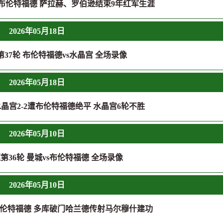
1布伦特福德 萨拉赫、罗伯逊结束9年红军生涯
2026年05月18日
超第37轮 布伦特福德vs水晶宫 全场录像
2026年05月18日
晶宫2-2遭布伦特福德绝平 水晶宫6轮不胜
2026年05月10日
超第36轮 曼城vs布伦特福德 全场录像
2026年05月10日
0布伦特福德 多库破门哈兰德传射马尔穆什建功