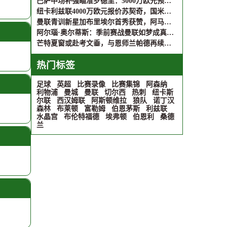
巴萨中场补强瞄准罗德里：5000万欧元预算已就位，静待球员决定
纽卡利兹联4000万欧元报价苏契奇，国米标价4500万欧态度松动
曼联青训新星加布里埃尔首秀获赞，阿马德与约罗齐送鼓励
阿尔瑙·奥尔蒂斯：季前赛战曼联如梦成真，留队与否顺其自然
芒特夏窗或赴考文垂，与恩师兰帕德再续前缘
热门标签
足球
英超
比赛录像
比赛集锦
阿森纳
利物浦
曼城
曼联
切尔西
热刺
纽卡斯
尔联
西汉姆联
阿斯顿维拉
狼队
诺丁汉
森林
布莱顿
富勒姆
伯恩茅斯
利兹联
水晶宫
布伦特福德
埃弗顿
伯恩利
桑德
兰